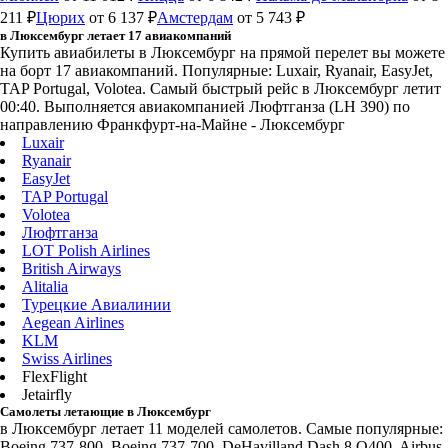
211 ₽
Цюрих
от 6 137 ₽
Амстердам
от 5 743 ₽
в Люксембург летает 17 авиакомпаний
Купить авиабилеты в Люксембург на прямой перелет вы можете
на борт 17 авиакомпаний. Популярные: Luxair, Ryanair, EasyJet,
TAP Portugal, Volotea. Самый быстрый рейс в Люксембург летит
00:40. Выполняется авиакомпанией Люфтганза (LH 390) по
направлению Франкфурт-на-Майне - Люксембург
Luxair
Ryanair
EasyJet
TAP Portugal
Volotea
Люфтганза
LOT Polish Airlines
British Airways
Alitalia
Турецкие Авиалинии
Aegean Airlines
KLM
Swiss Airlines
FlexFlight
Jetairfly
Самолеты летающие в Люксембург
в Люксембург летает 11 моделей самолетов. Самые популярные:
Boeing 737-800, Boeing 737-700, DeHavilland Dash 8 Q400, Airbus