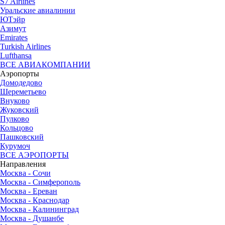
S7 Airlines
Уральские авиалинии
ЮТэйр
Азимут
Emirates
Turkish Airlines
Lufthansa
ВСЕ АВИАКОМПАНИИ
Аэропорты
Домодедово
Шереметьево
Внуково
Жуковский
Пулково
Кольцово
Пашковский
Курумоч
ВСЕ АЭРОПОРТЫ
Направления
Москва - Сочи
Москва - Симферополь
Москва - Ереван
Москва - Краснодар
Москва - Калининград
Москва - Душанбе