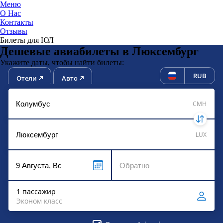
Меню
О Нас
Контакты
ЮниТи
Отзывы
Билеты для ЮЛ
Дешевые авиабилеты в Люксембург
Укажите даты, чтобы найти билеты:
RUB
Отели
Авто
CMH
LUX
1 пассажир
Эконом класс