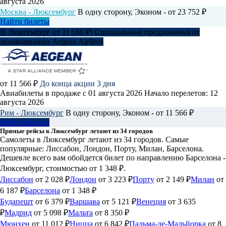
августа 2026
Москва - Люксембург
В одну сторону, Эконом - от 23 752 ₽
Найти билеты
В Люксембург от 11 566 ₽! Специальные предложения от
авиакомпании Aegean Airlines
от 11 566 ₽
До конца акции 3 дня
Авиабилеты в продаже с 01 августа 2026
Начало перелетов: 12
августа 2026
Рим - Люксембург
В одну сторону, Эконом - от 11 566 ₽
Найти билеты
Прямые рейсы в Люксембург летают из 34 городов
Самолеты в Люксембург летают из 34 городов. Самые
популярные: Лиссабон, Лондон, Порту, Милан, Барселона.
Дешевле всего вам обойдется билет по направлению Барселона -
Люксембург, стоимостью от 1 348 ₽.
Лиссабон
от 2 028 ₽
Лондон
от 3 223 ₽
Порту
от 2 149 ₽
Милан
от
6 187 ₽
Барселона
от 1 348 ₽
Будапешт
от 6 379 ₽
Варшава
от 5 121 ₽
Венеция
от 3 635
₽
Мадрид
от 5 098 ₽
Мальта
от 8 350 ₽
Мюнхен
от 11 012 ₽
Ницца
от 6 842 ₽
Пальма-де-Мальйорка
от 8