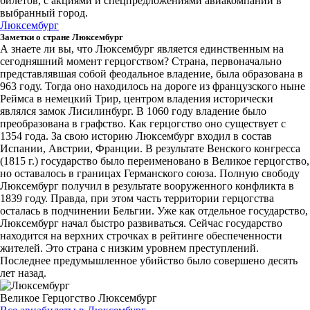
билетов, с акциями и спецпредложениями авиакомпаний в
выбранный город.
Люксембург
Заметки о стране Люксембург
А знаете ли вы, что Люксембург является единственным на
сегодняшний момент герцогством? Страна, первоначально
представлявшая собой феодальное владение, была образована в
963 году. Тогда оно находилось на дороге из французского ныне
Реймса в немецкий Трир, центром владения исторически
являлся замок Лисилинбург. В 1060 году владение было
преобразована в графство. Как герцогство оно существует с
1354 года. За свою историю Люксембург входил в состав
Испании, Австрии, Франции. В результате Венского конгресса
(1815 г.) государство было переименовано в Великое герцогство,
но оставалось в границах Германского союза. Полную свободу
Люксембург получил в результате вооруженного конфликта в
1839 году. Правда, при этом часть территории герцогства
осталась в подчинении Бельгии. Уже как отдельное государство,
Люксембург начал быстро развиваться. Сейчас государство
находится на верхних строчках в рейтинге обеспеченности
жителей. Это страна с низким уровнем преступлений.
Последнее предумышленное убийство было совершено десять
лет назад.
Великое Герцогство Люксембург