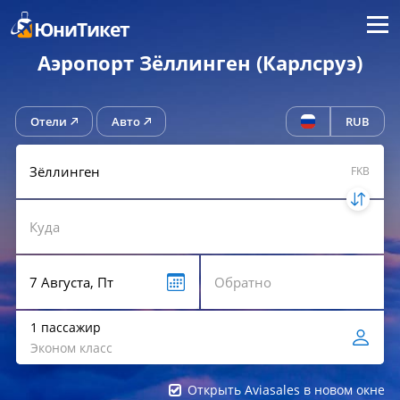
Меню
ЮниТикет
Аэропорт Зёллинген (Карлсруэ)
Отели
Авто
RUB
FKB
1 пассажир
Эконом класс
Открыть Aviasales в новом окне