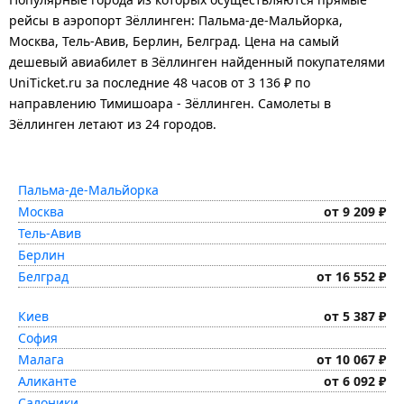
рейсы в аэропорт Зёллинген: Пальма-де-Мальйорка,
Москва, Тель-Авив, Берлин, Белград.
Цена на самый
дешевый авиабилет в Зёллинген найденный покупателями
UniTicket.ru за последние 48 часов
от 3 136 ₽
по
направлению Тимишоара - Зёллинген. Самолеты в
Зёллинген летают из 24 городов.
Пальма-де-Мальйорка
Москва
от 9 209 ₽
Тель-Авив
Берлин
Белград
от 16 552 ₽
Киев
от 5 387 ₽
София
Малага
от 10 067 ₽
Аликанте
от 6 092 ₽
Салоники