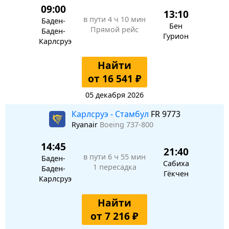
09:00
13:10
в пути
4 ч 10 мин
Баден-
Бен
Прямой рейс
Баден-
Гурион
Карлсруэ
Найти
от 16 541 ₽
05 декабря 2026
Карлсруэ - Стамбул
FR 9773
Ryanair
Boeing 737-800
14:45
21:40
в пути
6 ч 55 мин
Баден-
Сабиха
1 пересадка
Баден-
Гёкчен
Карлсруэ
Найти
от 7 216 ₽