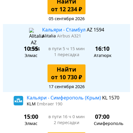
Найти
от 12 234 ₽
05 сентября 2026
Кальяри - Стамбул
AZ 1594
Alitalia
Airbus A321
10:55
16:10
в пути
5 ч 15 мин
1 пересадка
Элмас
Ататюрк
Найти
от 10 730 ₽
17 сентября 2026
Кальяри - Симферополь (Крым)
KL 1570
KLM
Embraer 190
15:00
07:00
в пути
16 ч 0 мин
2 пересадки
Элмас
Симферополь