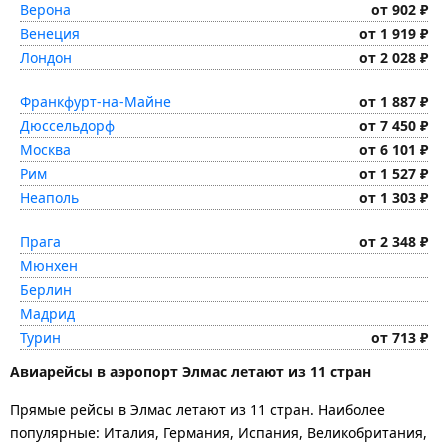
Верона
от 902 ₽
Венеция
от 1 919 ₽
Лондон
от 2 028 ₽
Франкфурт-на-Майне
от 1 887 ₽
Дюссельдорф
от 7 450 ₽
Москва
от 6 101 ₽
Рим
от 1 527 ₽
Неаполь
от 1 303 ₽
Прага
от 2 348 ₽
Мюнхен
Берлин
Мадрид
Турин
от 713 ₽
Авиарейсы в аэропорт Элмас летают из 11 стран
Прямые рейсы в Элмас летают из 11 стран. Наиболее
популярные: Италия, Германия, Испания, Великобритания,