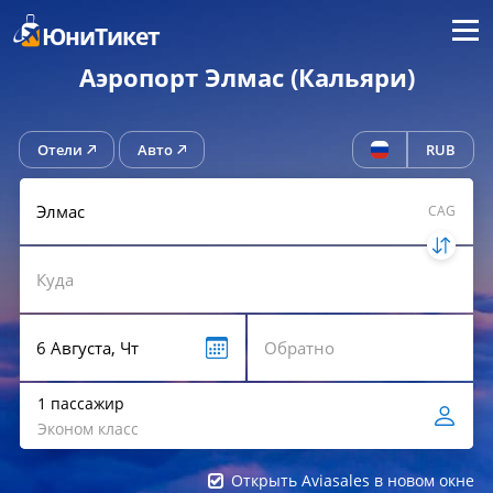
Меню
ЮниТикет
Аэропорт Элмас (Кальяри)
Отели
Авто
RUB
CAG
1 пассажир
Эконом класс
Открыть Aviasales в новом окне