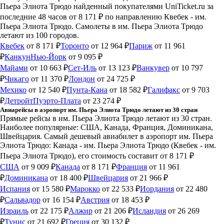
Пьера Элиота Трюдо найденный покупателями UniTicket.ru за
последние 48 часов
от 8 171 ₽
по направлению Квебек - им.
Пьера Элиота Трюдо. Самолеты в им. Пьера Элиота Трюдо
летают из 100 городов.
Квебек
от 8 171 ₽
Торонто
от 12 964 ₽
Париж
от 11 961
₽
Канкун
Нью-Йорк
от 9 095 ₽
Майами
от 10 663 ₽
Сет-Иль
от 13 123 ₽
Ванкувер
от 10 797
₽
Чикаго
от 11 370 ₽
Лондон
от 24 725 ₽
Мехико
от 12 540 ₽
Пунта-Кана
от 18 582 ₽
Галифакс
от 9 703
₽
Детройт
Пуэрто-Плата
от 23 274 ₽
Авиарейсы в аэропорт им. Пьера Элиота Трюдо летают из 30 стран
Прямые рейсы в им. Пьера Элиота Трюдо летают из 30 стран.
Наиболее популярные: США, Канада, Франция, Доминикана,
Швейцария. Самый дешевый авиабилет в аэропорт им. Пьера
Элиота Трюдо: Канада - им. Пьера Элиота Трюдо (Квебек - им.
Пьера Элиота Трюдо), его стоимость составит от 8 171 ₽
США
от 9 009 ₽
Канада
от 8 171 ₽
Франция
от 11 961
₽
Доминикана
от 18 400 ₽
Швейцария
от 21 966 ₽
Испания
от 15 580 ₽
Марокко
от 22 533 ₽
Иордания
от 22 480
₽
Сальвадор
от 16 154 ₽
Австрия
от 18 453 ₽
Израиль
от 22 175 ₽
Алжир
от 21 206 ₽
Исландия
от 26 269
₽
Тунис
от 21 692 ₽
Греция
от 30 132 ₽