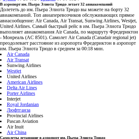
В аэропорт им. Пьера Элиота Трюдо летает 32 авиакомпаний
Долететь до им. Пьера Элиота Трюдо вы можете на борту 32
авиакомпаний. Топ авиаперевозчиков обслуживающих прямое
авиасообщение: Air Canada, Air Transat, Sunwing Airlines, Westjet,
United Airlines. Самый быстрый рейс в им. Пьера Элиота Трюдо
выполняет авиакомпания Air Canada, по маршруту Фредериктон
- Монреаль (AC 8501). Самолет Air Canada (Canadair regional jet)
преодолевает расстояние из аэропорта Фредериктон в аэропорт
им. Пьера Элиота Трюдо в среднем за 00:18 мин.
Air Canada
Air Transat
Sunwing Airlines
Westjet
United Airlines
American Airlines
Delta Air Lines
Porter Airlines
Interjet
Royal Jordanian
Люфтганза
Provincial Airlines
Pascan Aviation
Air Inuit
Air China
Самолеты летающие в аэропорт им. Пьера Элиота Трюдо