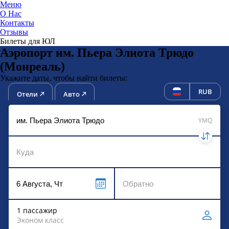
Меню
О Нас
Контакты
ЮниТи
Отзывы
Билеты для ЮЛ
Аэропорт им. Пьера Элиота Трюдо
(Монреаль)
Укажите даты, чтобы найти билеты:
RUB
Отели
Авто
YMQ
1 пассажир
Эконом класс