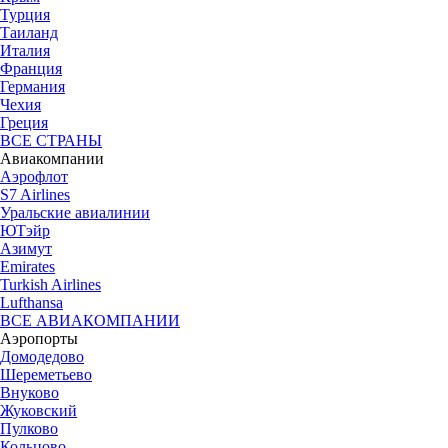
Турция
Таиланд
Италия
Франция
Германия
Чехия
Греция
ВСЕ СТРАНЫ
Авиакомпании
Аэрофлот
S7 Airlines
Уральские авиалинии
ЮТэйр
Азимут
Emirates
Turkish Airlines
Lufthansa
ВСЕ АВИАКОМПАНИИ
Аэропорты
Домодедово
Шереметьево
Внуково
Жуковский
Пулково
Кольцово