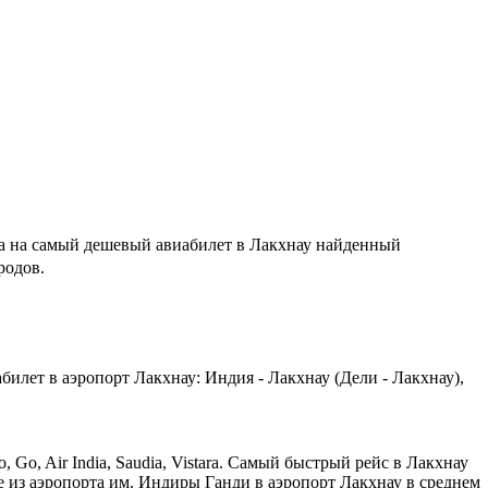
 на самый дешевый авиабилет в Лакхнау найденный
родов.
илет в аэропорт Лакхнау: Индия - Лакхнау (Дели - Лакхнау),
o, Air India, Saudia, Vistara. Самый быстрый рейс в Лакхнау
ние из аэропорта им. Индиры Ганди в аэропорт Лакхнау в среднем