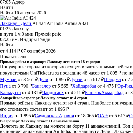
07:05
Адлер
Найти
Найти
16 августа 2026
Лакхнау - Дели
AI 424
Air India
Airbus A321
01:25
Лакхнау
в пути
1 ч 0 мин
Прямой рейс
02:25
им. Индиры Ганди
Найти
от 4 114 ₽
07 сентября 2026
Показать еще
Прямые рейсы в аэропорт Лакхнау летают из 18 городов
Популярные города из которых осуществляются прямые рейсы в
покупателями UniTicket.ru за последние 48 часов
от 1 895 ₽
по н
Мумбаи
от 3 561 ₽
Дели
от 1 895 ₽
Дубай
от 5 617 ₽
Шарджа
от 7 
Пуна
от 3 790 ₽
Бангалор
от 5 565 ₽
Хайдарабад
от 4 475 ₽
Эр-Рия
Калькутта
от 4 131 ₽
Чандигарх
от 4 211 ₽
Бангкок
Ахмадабад
от 3
Авиарейсы в аэропорт Лакхнау летают из 4 стран
Прямые рейсы в Лакхнау летают из 4 стран. Наиболее популярн
его стоимость составит от 1 895 ₽
Индия
от 1 895 ₽
Саудовская Аравия
от 18 065 ₽
ОАЭ
от 5 617 ₽
О
В аэропорт Лакхнау летает 11 авиакомпаний
Долететь до Лакхнау вы можете на борту 11 авиакомпаний. Топ а
выполняет авиакомпания Air India, по маршруту Дели - Лакхнау 