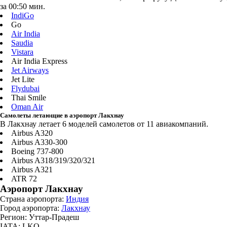
за 00:50 мин.
IndiGo
Go
Air India
Saudia
Vistara
Air India Express
Jet Airways
Jet Lite
Flydubai
Thai Smile
Oman Air
Самолеты летающие в аэропорт Лакхнау
В Лакхнау летает 6 моделей самолетов от 11 авиакомпаний.
Airbus A320
Airbus A330-300
Boeing 737-800
Airbus A318/319/320/321
Airbus A321
ATR 72
Аэропорт Лакхнау
Страна аэропорта:
Индия
Город аэропорта:
Лакхнау
Регион: Уттар-Прадеш
IATA: LKO