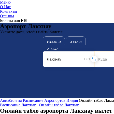
Меню
О Нас
Контакты
ЮниТи
Отзывы
Билеты для ЮЛ
Аэропорт Лакхнау
Укажите даты, чтобы найти билеты:
Отели
Авто
ОТКУДА
LKO
Авиабилеты
Расписание Аэропортов
Индия
Онлайн табло Лакх
Расписание Лакхнау
Онлайн табло Лакхнау
Онлайн табло аэропорта Лакхнау вылет 