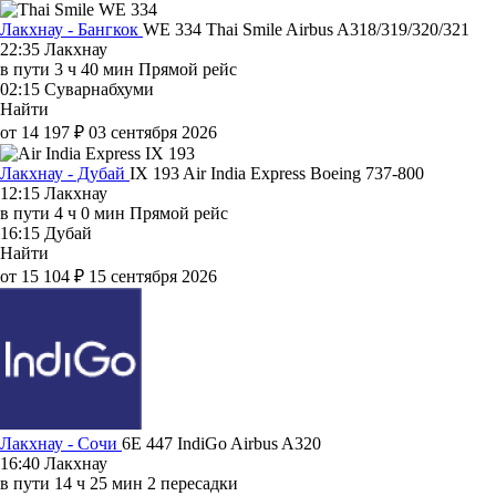
Лакхнау - Бангкок
WE 334
Thai Smile
Airbus A318/319/320/321
22:35
Лакхнау
в пути
3 ч 40 мин
Прямой рейс
02:15
Суварнабхуми
Найти
от 14 197 ₽
03 сентября 2026
Лакхнау - Дубай
IX 193
Air India Express
Boeing 737-800
12:15
Лакхнау
в пути
4 ч 0 мин
Прямой рейс
16:15
Дубай
Найти
от 15 104 ₽
15 сентября 2026
Лакхнау - Сочи
6E 447
IndiGo
Airbus A320
16:40
Лакхнау
в пути
14 ч 25 мин
2 пересадки