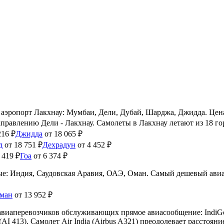
 аэропорт Лакхнау: Мумбаи, Дели, Дубай, Шарджа, Джидда.
Цена
аправлению Дели - Лакхнау. Самолеты в Лакхнау летают из 18 го
216 ₽
Джидда
от 18 065 ₽
д
от 18 751 ₽
Дехрадун
от 4 452 ₽
 419 ₽
Гоа
от 6 374 ₽
ые: Индия, Саудовская Аравия, ОАЭ, Оман. Самый дешевый авиаб
ман
от 13 952 ₽
виаперевозчиков обслуживающих прямое авиасообщение: IndiGo, G
(AI 413). Самолет Air India (Airbus A321) преодолевает расстоя