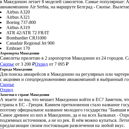
в Македонию летает 8 моделей самолетов. Самые популярные: Ai
авиакомпании Air Serbia, на маршруте Белград - Скопье. Вылетает
Airbus A320
Airbus A321
Boeing 737-800
Airbus A319
ATR 42/ATR 72 FR/IT
Bombardier CRJ1000
Canadair Regional Jet 900
Embraer 170
Аэропорты Македонии
Самолеты прилетаю в 2 аэропортов Македонии из 24 городов. 
Скопье
от 3 200 ₽
Охрид
от 7 095 ₽
Города Македонии
Для поиска авиарейсов в Македонию на регулярных или чартерн
с акциями и спецпредложениями авиакомпаний в выбранный го
Скопье
Охрид
Заметки о стране Македония
А знаете ли вы, что мешает Македонии войти в ЕС? Заметим, ч
страны в ЕС - Греция. Камнем преткновения стало название гос
поэтому официальное название молодого государства "Бывшая ю
Самое древнее из них в Македонии, да и на всех Балканах - Охр
подземных источников, а не из рек. В нём можно купаться. Лет
предлагающие своим постояльцам развлечения на любой вкус.