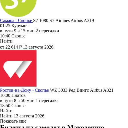
Самара - Скопье
S7 1080
S7 Airlines
Airbus A319
01:25
Курумоч
в пути
9 ч 15 мин
2 пересадки
10:40
Скопье
Найти
от 22 614 ₽
13 августа 2026
Ростов-на-Дону - Скопье
WZ 3033
Ред Вингс
Airbus A321
10:00
Платов
в пути
8 ч 50 мин
1 пересадка
18:50
Скопье
Найти
Найти
13 августа 2026
Показать еще
Билеты на самолет в Македонию