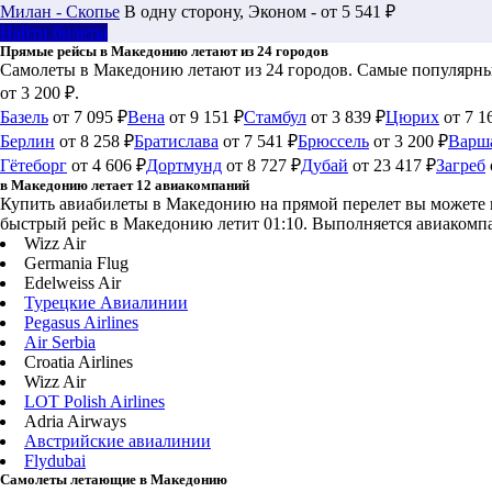
Милан - Скопье
В одну сторону, Эконом - от 5 541 ₽
Найти билеты
Прямые рейсы в Македонию летают из 24 городов
Самолеты в Македонию летают из 24 городов. Самые популярные:
от 3 200 ₽.
Базель
от 7 095 ₽
Вена
от 9 151 ₽
Стамбул
от 3 839 ₽
Цюрих
от 7 1
Берлин
от 8 258 ₽
Братислава
от 7 541 ₽
Брюссель
от 3 200 ₽
Варш
Гётеборг
от 4 606 ₽
Дортмунд
от 8 727 ₽
Дубай
от 23 417 ₽
Загреб
в Македонию летает 12 авиакомпаний
Купить авиабилеты в Македонию на прямой перелет вы можете на 
быстрый рейс в Македонию летит 01:10. Выполняется авиакомпан
Wizz Air
Germania Flug
Edelweiss Air
Турецкие Авиалинии
Pegasus Airlines
Air Serbia
Croatia Airlines
Wizz Air
LOT Polish Airlines
Adria Airways
Австрийские авиалинии
Flydubai
Самолеты летающие в Македонию