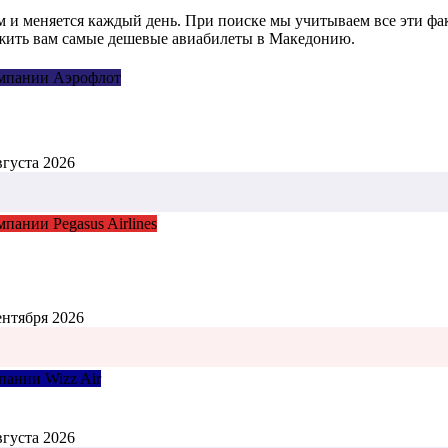
и меняется каждый день. При поиске мы учитываем все эти факт
ожить вам самые дешевые авиабилеты в Македонию.
омпании Аэрофлот
вгуста 2026
пании Pegasus Airlines
ентября 2026
пании Wizz Air
вгуста 2026