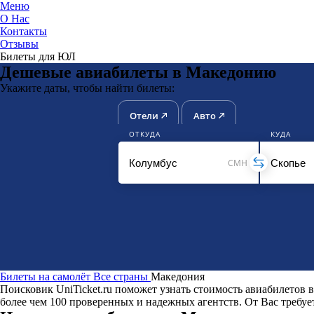
Меню
О Нас
Контакты
ЮниТи
Отзывы
Билеты для ЮЛ
Дешевые авиабилеты в Македонию
Укажите даты, чтобы найти билеты:
Отели
Авто
ОТКУДА
КУДА
CMH
Билеты на самолёт
Все страны
Македония
Поисковик UniTicket.ru поможет узнать стоимость авиабилето
более чем 100 проверенных и надежных агентств. От Вас требует