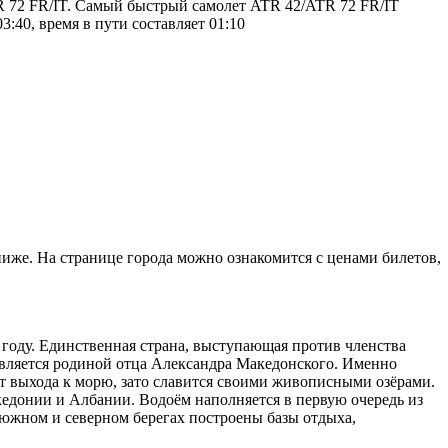
TR 72 FR/IT. Самый быстрый самолет ATR 42/ATR 72 FR/IT
3:40, время в пути составляет 01:10
иже. На странице города можно ознакомится с ценами билетов,
 году. Единственная страна, выступающая против членства
 является родиной отца Александра Македонского. Именно
т выхода к морю, зато славится своими живописными озёрами.
акедонии и Албании. Водоём наполняется в первую очередь из
а южном и северном берегах построены базы отдыха,