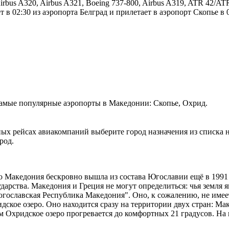
rbus A320, Airbus A321, Boeing 737-800, Airbus A319, ATR 42/A
 в 02:30 из аэропорта Белград и прилетает в аэропорт Скопье в 0
Самые популярные аэропорты в Македонии: Скопье, Охрид.
ых рейсах авиакомпаний выберите город назначения из списка н
род.
то Македония бескровно вышла из состава Югославии ещё в 1991
ударства. Македония и Греция не могут определиться: чья земля
гославская Республика Македония". Оно, к сожалению, не имее
идское озеро. Оно находится сразу на территории двух стран: М
ом Охридское озеро прогревается до комфортных 21 градусов. Н