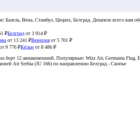
 Базель, Вена, Стамбул, Цюрих, Белград. Дешевле всего вам об
61 ₽
Белград
от 3 914 ₽
ава
от 13 241 ₽
Венеция
от 5 701 ₽
от 9 776 ₽
Кёльн
от 8 486 ₽
борт 12 авиакомпаний. Популярные: Wizz Air, Germania Flug, Ed
ией Air Serbia (JU 166) по направлению Белград - Скопье