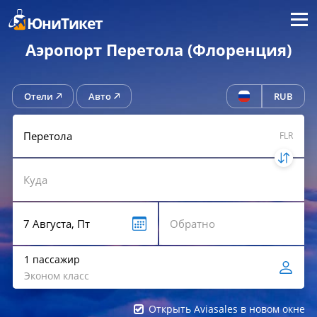
Меню
ЮниТикет
Аэропорт Перетола (Флоренция)
Отели
Авто
RUB
FLR
1 пассажир
Эконом класс
Открыть Aviasales в новом окне