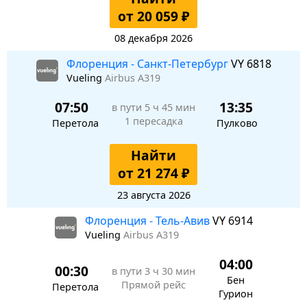
от 20 059 ₽
08 декабря 2026
Флоренция - Санкт-Петербург
VY 6818
Vueling
Airbus A319
07:50
13:35
в пути
5 ч 45 мин
1 пересадка
Перетола
Пулково
Найти
от 21 274 ₽
23 августа 2026
Флоренция - Тель-Авив
VY 6914
Vueling
Airbus A319
04:00
00:30
в пути
3 ч 30 мин
Бен
Прямой рейс
Перетола
Гурион