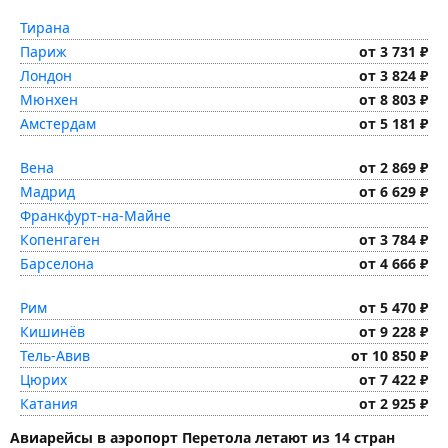
Тирана
Париж
от 3 731 ₽
Лондон
от 3 824 ₽
Мюнхен
от 8 803 ₽
Амстердам
от 5 181 ₽
Вена
от 2 869 ₽
Мадрид
от 6 629 ₽
Франкфурт-на-Майне
Копенгаген
от 3 784 ₽
Барселона
от 4 666 ₽
Рим
от 5 470 ₽
Кишинёв
от 9 228 ₽
Тель-Авив
от 10 850 ₽
Цюрих
от 7 422 ₽
Катания
от 2 925 ₽
Авиарейсы в аэропорт Перетола летают из 14 стран