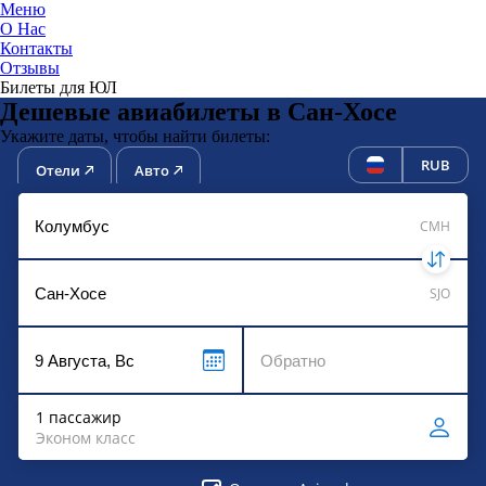
Меню
О Нас
Контакты
ЮниТи
Отзывы
Билеты для ЮЛ
Дешевые авиабилеты в Сан-Хосе
Укажите даты, чтобы найти билеты:
RUB
Отели
Авто
CMH
SJO
1 пассажир
Эконом класс