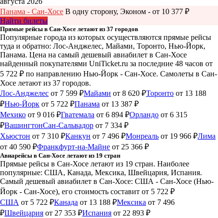
августа 2026
Панама - Сан-Хосе
В одну сторону, Эконом - от 10 377 ₽
Найти билеты
Прямые рейсы в Сан-Хосе летают из 37 городов
Популярные города из которых осуществляются прямые рейсы
туда и обратно: Лос-Анджелес, Майами, Торонто, Нью-Йорк,
Панама.
Цена на самый дешевый авиабилет в Сан-Хосе
найденный покупателями UniTicket.ru за последние 48 часов
от
5 722 ₽
по направлению Нью-Йорк - Сан-Хосе. Самолеты в Сан-
Хосе летают из 37 городов.
Лос-Анджелес
от 7 599 ₽
Майами
от 8 620 ₽
Торонто
от 13 188
₽
Нью-Йорк
от 5 722 ₽
Панама
от 13 387 ₽
Мехико
от 9 016 ₽
Гватемала
от 6 894 ₽
Орландо
от 6 315
₽
Вашингтон
Сан-Сальвадор
от 7 334 ₽
Хьюстон
от 7 310 ₽
Канкун
от 7 496 ₽
Монреаль
от 19 966 ₽
Лима
от 40 590 ₽
Франкфурт-на-Майне
от 25 366 ₽
Авиарейсы в Сан-Хосе летают из 19 стран
Прямые рейсы в Сан-Хосе летают из 19 стран. Наиболее
популярные: США, Канада, Мексика, Швейцария, Испания.
Самый дешевый авиабилет в Сан-Хосе: США - Сан-Хосе (Нью-
Йорк - Сан-Хосе), его стоимость составит от 5 722 ₽
США
от 5 722 ₽
Канада
от 13 188 ₽
Мексика
от 7 496
₽
Швейцария
от 27 353 ₽
Испания
от 22 893 ₽