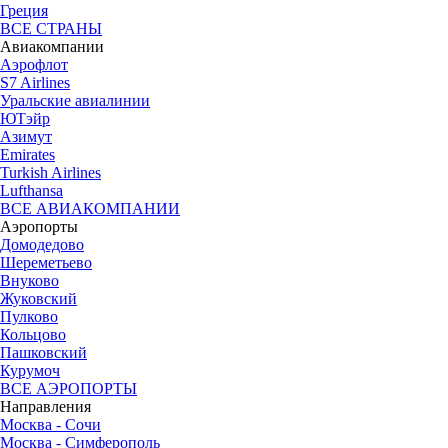
Греция
ВСЕ СТРАНЫ
Авиакомпании
Аэрофлот
S7 Airlines
Уральские авиалинии
ЮТэйр
Азимут
Emirates
Turkish Airlines
Lufthansa
ВСЕ АВИАКОМПАНИИ
Аэропорты
Домодедово
Шереметьево
Внуково
Жуковский
Пулково
Кольцово
Пашковский
Курумоч
ВСЕ АЭРОПОРТЫ
Направления
Москва - Сочи
Москва - Симферополь