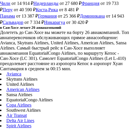
Чили
от 14 914 ₽
Нидерланды
от 27 680 ₽
Франция
от 19 733
₽
Перу
от 40 590 ₽
Коста-Рика
от 8 481 ₽
Панама
от 13 387 ₽
Германия
от 25 366 ₽
Доминикана
от 14 943
₽
Сальвадор
от 7 334 ₽
Никарагуа
от 30 420 ₽
в Сан-Хосе летает 26 авиакомпаний
Долететь до Сан-Хосе вы можете на борту 26 авиакомпаний. Топ
авиаперевозчиков обслуживающих прямое авиасообщение:
Avianca, Skytrans Airlines, United Airlines, American Airlines, Sansa
Airlines. Самый быстрый рейс в Сан-Хосе выполняет
авиакомпания EquatorialCongo Airlines, по маршруту Кепос -
Сан-Хосе (LC 301). Самолет EquatorialCongo Airlines (Let L-410)
преодолевает расстояние из аэропорта Кепос в аэропорт Хуан
Сантамария в среднем за 00:15 мин.
Avianca
Skytrans Airlines
United Airlines
American Airlines
Sansa Airlines
EquatorialCongo Airlines
Copa Airlines
Southwest Airlines
Air Transat
Delta Air Lines
Spirit Airlines