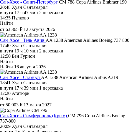
Сан-Хосе - Санкт-Петербург
CM 788
Copa Airlines
Embraer 190
20:48
Хуан Сантамария
в пути
17 ч 47 мин
2 пересадки
14:35
Пулково
Найти
от 63 365 ₽
12 августа 2026
Сан-Хосе - Тель-Авив
AA 1238
American Airlines
Boeing 737-800
17:40
Хуан Сантамария
в пути
19 ч 10 мин
2 пересадки
12:50
Бен Гурион
Найти
Найти
16 августа 2026
Сан-Хосе - Стамбул
AA 1238
American Airlines
Airbus A319
18:41
Хуан Сантамария
в пути
17 ч 39 мин
1 пересадка
12:20
Ататюрк
Найти
от 50 003 ₽
13 марта 2027
Сан-Хосе - Симферополь (Крым)
CM 796
Copa Airlines
Boeing
737-800
20:09
Хуан Сантамария
в пути
4 ч 51 мин
3 пересадки