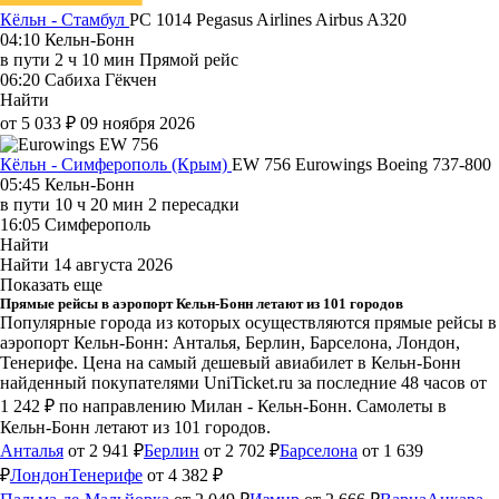
Кёльн - Стамбул
PC 1014
Pegasus Airlines
Airbus A320
04:10
Кельн-Бонн
в пути
2 ч 10 мин
Прямой рейс
06:20
Сабиха Гёкчен
Найти
от 5 033 ₽
09 ноября 2026
Кёльн - Симферополь (Крым)
EW 756
Eurowings
Boeing 737-800
05:45
Кельн-Бонн
в пути
10 ч 20 мин
2 пересадки
16:05
Симферополь
Найти
Найти
14 августа 2026
Показать еще
Прямые рейсы в аэропорт Кельн-Бонн летают из 101 городов
Популярные города из которых осуществляются прямые рейсы в
аэропорт Кельн-Бонн: Анталья, Берлин, Барселона, Лондон,
Тенерифе.
Цена на самый дешевый авиабилет в Кельн-Бонн
найденный покупателями UniTicket.ru за последние 48 часов
от
1 242 ₽
по направлению Милан - Кельн-Бонн. Самолеты в
Кельн-Бонн летают из 101 городов.
Анталья
от 2 941 ₽
Берлин
от 2 702 ₽
Барселона
от 1 639
₽
Лондон
Тенерифе
от 4 382 ₽