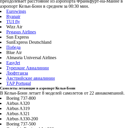
преодолевает расстояние из аэропорта Франкфурт-на-Майне в
аэропорт Кельн-Бонн в среднем за 00:30 мин.
Eurowings
Ryanair
TUI fly
Wizz Air
Pegasus Airlines
Sun Express
SunExpress Deutschland
Победа
Blue Air
Almasria Universal Airlines
EasyJet
Турецкие Авиалинии
Люфтганза
Австрийские авиалинии
TAP Portugal
Самолеты летающие в аэропорт Кельн-Бонн
В Кельн-Бонн летает 8 моделей самолетов от 22 авиакомпаний.
Boeing 737-800
Airbus A320
Airbus A319
Airbus A321
Airbus A330-200
Boeing 737-500