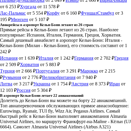
Пальма-де-Мальйорка
от 2 049 ₽
Измир
от 2 666 ₽
Варна
Анкара
от 6 253 ₽
Хургада
от 11 578 ₽
Лас-Пальмас
от 5 554 ₽
Корфу
от 6 160 ₽
Фуншал
Стамбул
от 3
195 ₽
Мюнхен
от 5 107 ₽
Авиарейсы в аэропорт Кельн-Бонн летают из 26 стран
Прямые рейсы в Кельн-Бонн летают из 26 стран. Наиболее
популярные: Испания, Италия, Германия, Греция, Хорватия.
Самый дешевый авиабилет в аэропорт Кельн-Бонн: Италия -
Кельн-Бонн (Милан - Кельн-Бонн), его стоимость составит от 1
242 ₽
Испания
от 1 639 ₽
Италия
от 1 242 ₽
Германия
от 2 702 ₽
Греция
от 2 509 ₽
Хорватия
от 5 883 ₽
Турция
от 2 666 ₽
Португалия
от 3 291 ₽
Марокко
от 2 215
₽
Румыния
от 2 776 ₽
Великобритания
от 7 940 ₽
Литва
от 3 217 ₽
Украина
от 1 754 ₽
Австрия
от 8 373 ₽
Иран
от
12 103 ₽
Россия
от 5 304 ₽
В аэропорт Кельн-Бонн летает 22 авиакомпаний
Долететь до Кельн-Бонн вы можете на борту 22 авиакомпаний.
Топ авиаперевозчиков обслуживающих прямое авиасообщение:
Eurowings, Ryanair, TUI fly, Wizz Air, Pegasus Airlines. Самый
быстрый рейс в Кельн-Бонн выполняет авиакомпания Almasria
Universal Airlines, по маршруту Франкфурт-на-Майне - Кёльн (UJ
6664). Самолет Almasria Universal Airlines (Airbus A321)