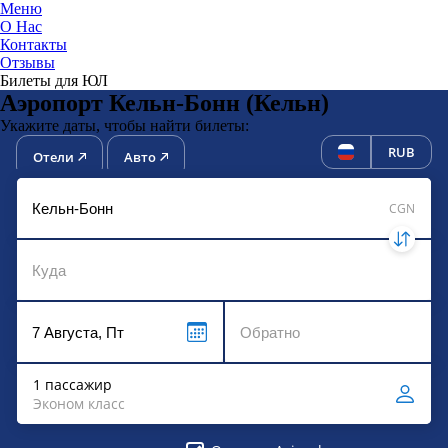
Меню
О Нас
Контакты
ЮниТи
Отзывы
Билеты для ЮЛ
Аэропорт Кельн-Бонн (Кельн)
Укажите даты, чтобы найти билеты:
RUB
Отели
Авто
CGN
1 пассажир
Эконом класс