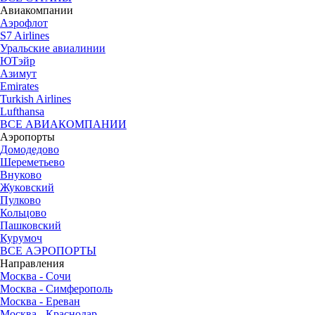
Авиакомпании
Аэрофлот
S7 Airlines
Уральские авиалинии
ЮТэйр
Азимут
Emirates
Turkish Airlines
Lufthansa
ВСЕ АВИАКОМПАНИИ
Аэропорты
Домодедово
Шереметьево
Внуково
Жуковский
Пулково
Кольцово
Пашковский
Курумоч
ВСЕ АЭРОПОРТЫ
Направления
Москва - Сочи
Москва - Симферополь
Москва - Ереван
Москва - Краснодар