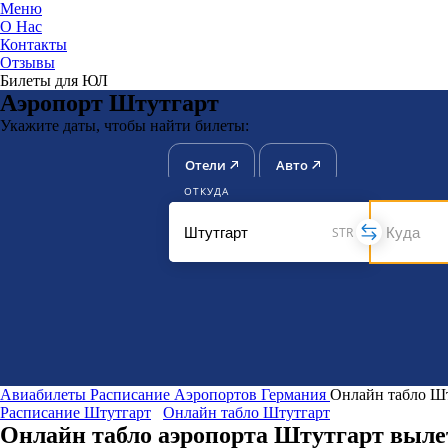
Меню
О Нас
Контакты
ЮниТи
Отзывы
Билеты для ЮЛ
Аэропорт Штутгарт
Укажите даты, чтобы найти билеты:
Отели
Авто
ОТКУДА
STR
Авиабилеты
Расписание Аэропортов
Германия
Онлайн табло Ш
Расписание Штутгарт
Онлайн табло Штутгарт
Онлайн табло аэропорта Штутгарт выле