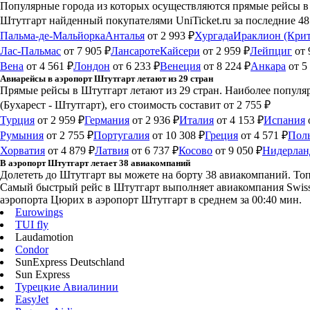
Популярные города из которых осуществляются прямые рейсы в 
Штутгарт найденный покупателями UniTicket.ru за последние 48
Пальма-де-Мальйорка
Анталья
от 2 993 ₽
Хургада
Ираклион (Крит
Лас-Пальмас
от 7 905 ₽
Лансароте
Кайсери
от 2 959 ₽
Лейпциг
от 
Вена
от 4 561 ₽
Лондон
от 6 233 ₽
Венеция
от 8 224 ₽
Анкара
от 5
Авиарейсы в аэропорт Штутгарт летают из 29 стран
Прямые рейсы в Штутгарт летают из 29 стран. Наиболее популя
(Бухарест - Штутгарт), его стоимость составит от 2 755 ₽
Турция
от 2 959 ₽
Германия
от 2 936 ₽
Италия
от 4 153 ₽
Испания
Румыния
от 2 755 ₽
Португалия
от 10 308 ₽
Греция
от 4 571 ₽
Пол
Хорватия
от 4 879 ₽
Латвия
от 6 737 ₽
Косово
от 9 050 ₽
Нидерла
В аэропорт Штутгарт летает 38 авиакомпаний
Долететь до Штутгарт вы можете на борту 38 авиакомпаний. Топ
Самый быстрый рейс в Штутгарт выполняет авиакомпания Swiss Ai
аэропорта Цюрих в аэропорт Штутгарт в среднем за 00:40 мин.
Eurowings
TUI fly
Laudamotion
Condor
SunExpress Deutschland
Sun Express
Турецкие Авиалинии
EasyJet