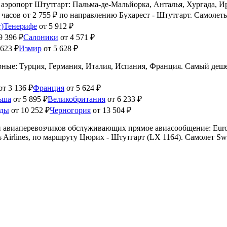
аэропорт Штутгарт: Пальма-де-Мальйорка, Анталья, Хургада, Ир
 часов
от 2 755 ₽
по направлению Бухарест - Штутгарт. Самолеты
)
Тенерифе
от 5 912 ₽
9 396 ₽
Салоники
от 4 571 ₽
 623 ₽
Измир
от 5 628 ₽
рные: Турция, Германия, Италия, Испания, Франция. Самый деш
от 3 136 ₽
Франция
от 5 624 ₽
ьша
от 5 895 ₽
Великобритания
от 6 233 ₽
нды
от 10 252 ₽
Черногория
от 13 504 ₽
 авиаперевозчиков обслуживающих прямое авиасообщение: Eurowin
rlines, по маршруту Цюрих - Штутгарт (LX 1164). Самолет Swiss