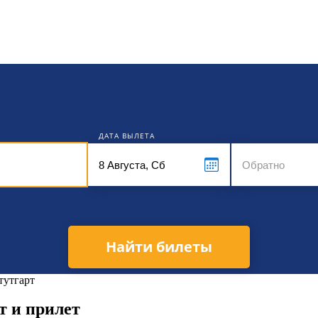
кет
ДАТА ВЫЛЕТА
Найти билеты
тутгарт
т и прилет