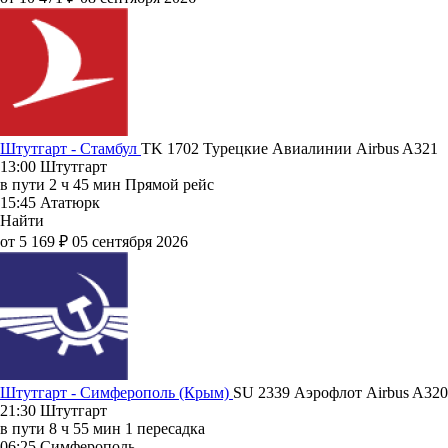
Штутгарт - Стамбул
TK 1702
Турецкие Авиалинии
Airbus A321
13:00
Штутгарт
в пути
2 ч 45 мин
Прямой рейс
15:45
Ататюрк
Найти
от 5 169 ₽
05 сентября 2026
Штутгарт - Симферополь (Крым)
SU 2339
Аэрофлот
Airbus A320
21:30
Штутгарт
в пути
8 ч 55 мин
1 пересадка
06:25
Симферополь